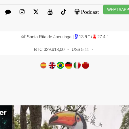
WHATSAP
Podcast
⛅ Santa Rita de Jacutinga |
13.9 ° /
27.4 °
BTC 329.918,00
•
US$ 5,11
•