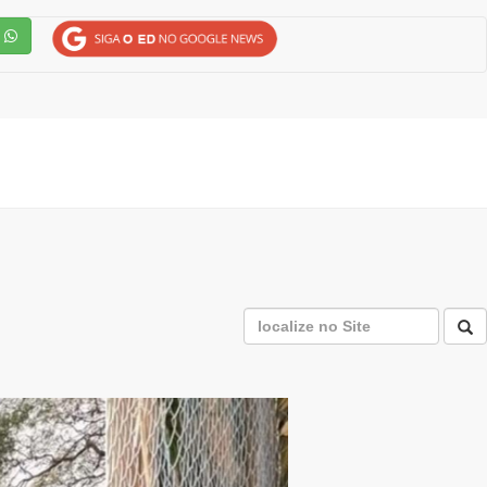
P
Next