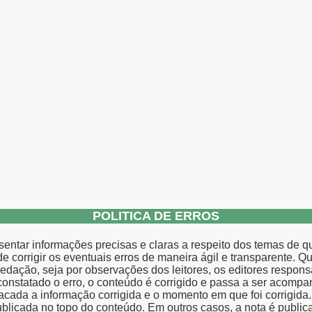
POLITICA DE ERROS
tar informações precisas e claras a respeito dos temas de que 
é de corrigir os eventuais erros de maneira ágil e transparente.
redação, seja por observações dos leitores, os editores respo
statado o erro, o conteúdo é corrigido e passa a ser acompan
da a informação corrigida e o momento em que foi corrigida. 
ublicada no topo do conteúdo. Em outros casos, a nota é public